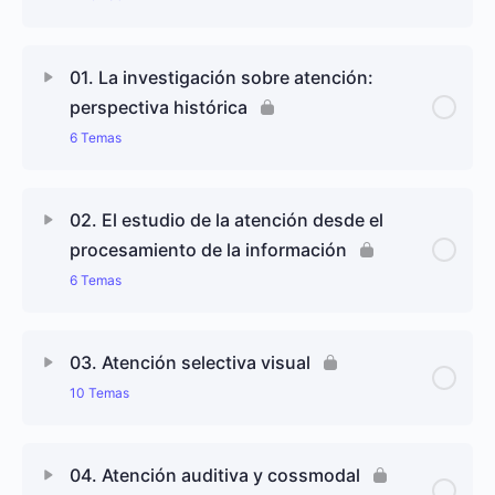
Contenido de Lección
0% completado
0/4 pasos
01. La investigación sobre atención:
perspectiva histórica
0.1. Qué es la atención?
6 Temas
0.2. Terminología básica
Contenido de Lección
0% completado
0/6 pasos
02. El estudio de la atención desde el
0.3. Desplazamiento y control de la atención
procesamiento de la información
1.1. La investigación sobre atención. Introducción
6 Temas
0.4. Experimentación en el estudio de la atención
1.2. El periodo filosófico
Contenido de Lección
0% completado
0/6 pasos
03. Atención selectiva visual
1.3. El periodo desde 1860 hasta 1909
10 Temas
2.1. El estudio de la atención desde el
procesamiento de la información. Introducción
1.4. El periodo desde 1910 hasta 1949
Contenido de Lección
0% completado
0/10 pasos
04. Atención auditiva y cossmodal
2.2. La aproximación teórica del procesamiento de