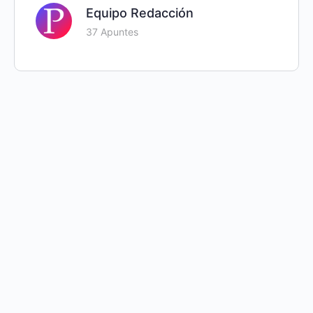
11.4. Etnografía
Equipo Redacción
12.2. Guías generales de estilo de redacción
37 Apuntes
11.5. Investigación Acción
12.3. Estructura del informe de investigación
11.6. Estudio de caso
12.4. Apariencia física del documento
11.7. Técnicas cualitativas
12.5. Fuentes documentales
11.8. Observación participante
12.6. Ética en el proceso de investigación
11.9. Entrevista
12.7. Ética en la publicación y difusión de los
resultados
11.10. Análisis de datos y rigor de la investigación
cualitativa