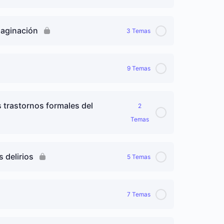
nes naturales
0% completado
0/4 pasos
maginación
3 Temas
copatología
0% completado
0/3 pasos
es psicopatológicas
9 Temas
icopatológica
s y de la imaginación
0% completado
0/9 pasos
s trastornos formales del
ognitiva
2
Temas
stornos mentales
d y validez
0% completado
0/2 pasos
s delirios
5 Temas
 formales del pensamiento
0% completado
0/5 pasos
7 Temas
0% completado
0/7 pasos