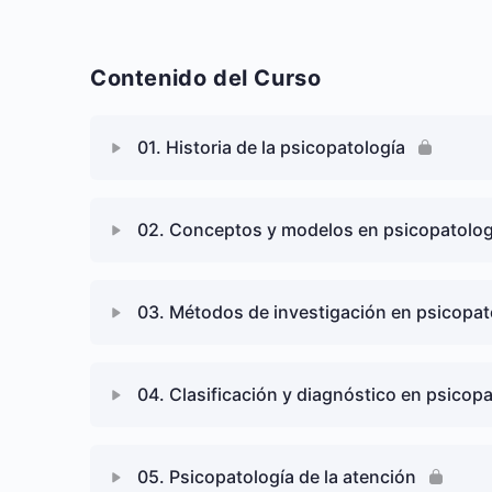
Contenido del Curso
01. Historia de la psicopatología
Contenido de Lección
02. Conceptos y modelos en psicopatolog
1.1. Avances médicos y enfermedades nerviosas 
Contenido de Lección
03. Métodos de investigación en psicopat
2.1. Precisiones conceptuales
Contenido de Lección
04. Clasificación y diagnóstico en psicop
2.2. Conceptos y criterios en psicopatología
3.1. La investigación en psicopatología
Contenido de Lección
05. Psicopatología de la atención
2.3. Los modelos en psicopatología