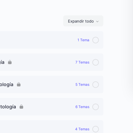
Expandir todo
Lecciones
1 Tema
0% completado
0/1 pasos
ía
7 Temas
en los siglos XVII, XVIII, y XIX
0% completado
0/7 pasos
ología
5 Temas
0% completado
0/5 pasos
atología
6 Temas
0% completado
0/6 pasos
4 Temas