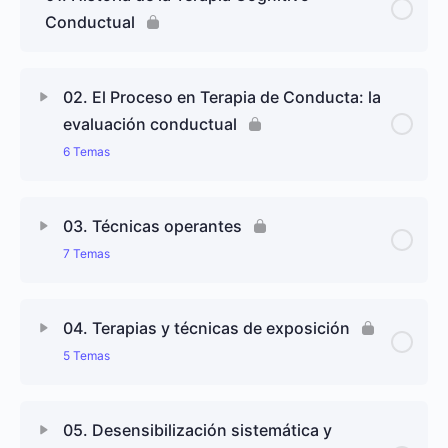
Conductual
02. El Proceso en Terapia de Conducta: la
evaluación conductual
6 Temas
Contenido de Lección
0% completado
0/6 pasos
03. Técnicas operantes
7 Temas
2.1. Introducción sobre la evaluación conductual
Contenido de Lección
0% completado
0/7 pasos
2.2. Historia y desarrollo de la evaluación
04. Terapias y técnicas de exposición
conductual
5 Temas
3.1. Introducción sobre técnicas operantes
2.3. Definición de evaluación conductual
Contenido de Lección
0% completado
0/5 pasos
3.2. Fundamentos teóricos y principios básicos de
05. Desensibilización sistemática y
las técnicas operantes