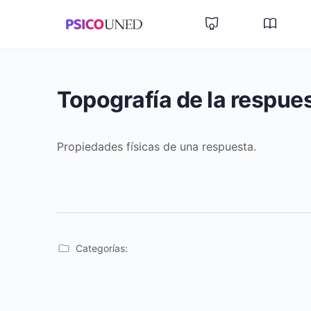
Topografía de la respue
Propiedades físicas de una respuesta.
Categorías: